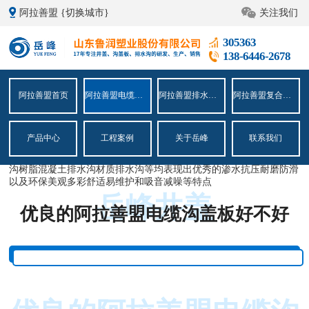
阿拉善盟
{切换城市}
关注我们
当前位置：
阿拉善盟首页
>
阿拉善盟电缆沟盖板专题
>
阿拉善盟电缆沟盖
305363
138-6446-2678
板安装教程
优良的阿拉善盟电缆沟盖板安装教程
阿拉善盟首页
阿拉善盟电缆沟盖板专题
阿拉善盟排水沟专题
阿拉善盟复合井盖专题
121233
发布时间：2024-04-07
将设计荷载改为重型程和轻型程参考公路桥涵设计通用规范和城市桥
产品中心
工程案例
关于岳峰
联系我们
梁设计荷载标准
在这里为大家推荐专注排水建材领域的中泽天润他们家拥有树脂排水
沟树脂混凝土排水沟材质排水沟等均表现出优秀的渗水抗压耐磨防滑
以及环保美观多彩舒适易维护和吸音减噪等特点
岳峰井盖
优良的阿拉善盟电缆沟盖板好不好