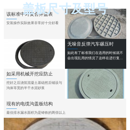
盖板尺寸及型号
该标准中对复合井盖表
安装操作实际效果非常好十分好看
无噪音反弹汽车碾压时
如此有了标准我们在选用的时候就不
会出现乱用的情况了这样在进行复合
井盖施工的时候我们可以更好的更顺
利的完成从而在使用上也会更好
如采用机械开挖应防止
挖好之后浇筑混凝土基础然后铺设与
沟体等宽的半干水泥砂浆
现有的电缆沟盖板结构
最佳排水漏水面积为是铸铁的两倍以上