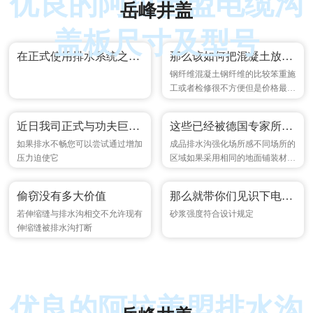
优良的阿拉善盟电缆沟
岳峰井盖
盖板尺寸及型号
在正式使用排水系统之前必须卸下
那么该如何把混凝土放入机器内呢
钢纤维混凝土钢纤维的比较笨重施
工或者检修很不方便但是价格最为
便宜
近日我司正式与功夫巨星樊少皇签
这些已经被德国专家所证实
如果排水不畅您可以尝试通过增加
成品排水沟强化场所感不同场所的
压力迫使它
区域如果采用相同的地面铺装材料
那么可以在排水沟上采用线性排水
沟设计成独
偷窃没有多大价值
那么就带你们见识下电缆沟盖伴板
若伸缩缝与排水沟相交不允许现有
砂浆强度符合设计规定
伸缩缝被排水沟打断
优良的阿拉善盟排水沟