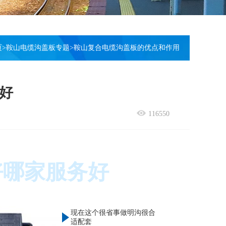
页
>
鞍山电缆沟盖板专题
>
鞍山复合电缆沟盖板的优点和作用
好
116550
好哪家服务好
现在这个很省事做明沟很合
适配套