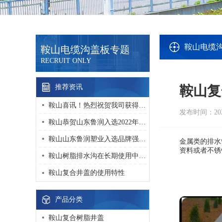
鞍山电缆
鞍山电缆沟盖板专题
RECRUIT ONLY
推荐资讯
鞍山复
鞍山喜讯！热烈祝贺我司获得 “高新技术企业” 荣誉
发布时间：2023
鞍山恭贺山东鲁润入选2022年度淄博市“专精特新”中小企业名单！
鞍山山东鲁润塑业入选品牌强国优选工程塑业行业优选成员单位
金属类的排水
资料或者不锈
鞍山树脂排水沟在长期使用中该如何维护？
鞍山复合井盖的使用特性
产品分类
鞍山复合树脂井盖