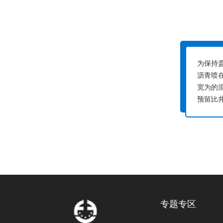
为保持
沥青喷
宽为的
预留比
专题专区