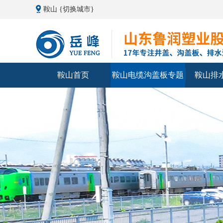
鞍山
{切换城市}
鞍山首页
鞍山电缆沟盖板专题
鞍山排