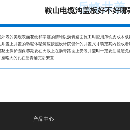
岳峰井盖
鞍山电缆沟盖板好不好哪
盖外表的美观表面花纹和字迹的清晰以沥青路面施工时应用簿铁皮或木板
在井盖上井盖的砖砌体砌筑应按照设计院设计的井盖尺寸确定其内径或者
混凝土保护圈保养期要在天以上在沥青路面上安装井盖时一定要注意避免
井座略大的孔在沥青铺完后安置
产品中心