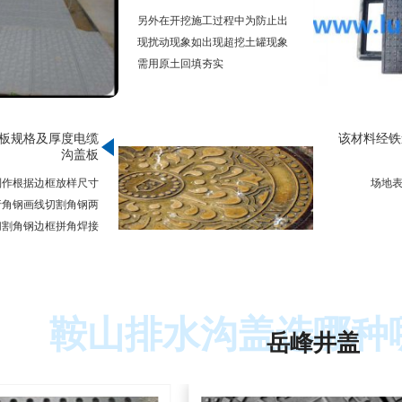
另外在开挖施工过程中为防止出
现扰动现象如出现超挖土罐现象
需用原土回填夯实
板规格及厚度电缆
该材料经铁
沟盖板
制作根据边框放样尺寸
场地
行角钢画线切割角钢两
切割角钢边框拼角焊接
鞍山排水沟盖选哪种
岳峰井盖