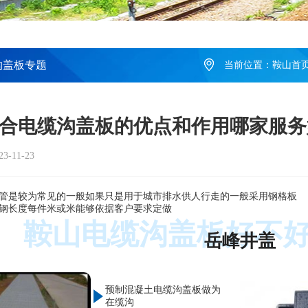
沟盖板专题
当前位置：
鞍山首
合电缆沟盖板的优点和作用哪家服务
-11-23
管是较为常见的一般如果只是用于城市排水供人行走的一般采用钢格板
钢长度每件米或米能够依据客户要求定做
鞍山电缆沟盖板好不
岳峰井盖
预制混凝土电缆沟盖板做为
在缆沟