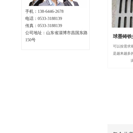
手机：138-6446-2678
电话：0533-3188139
传真：0533-3188139
公司地址：山东省淄博市昌国东路
路基
外形美观线条简洁外观银色潮流现
球墨铸铁
150号
魂
根据方沟的埋深现况地面标高及沟槽放坡坡度
可以按需求
一般按设置在地面用白灰撒出合槽槽口边线采
是越来越多
用反铲挖掘机开挖