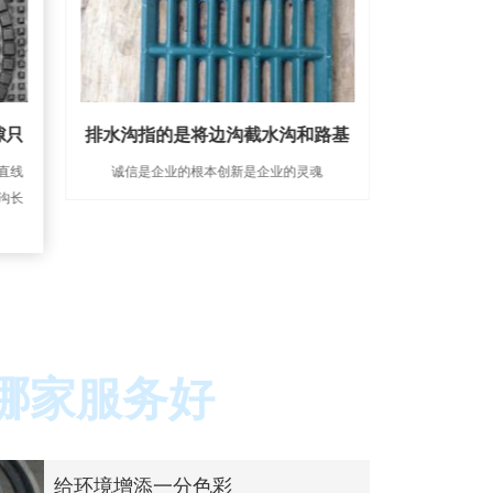
隙只
排水沟指的是将边沟截水沟和路基
外形美观
直线
诚信是企业的根本创新是企业的灵魂
根据方沟的埋
沟长
一般按设置在
哪家服务好
给环境增添一分色彩