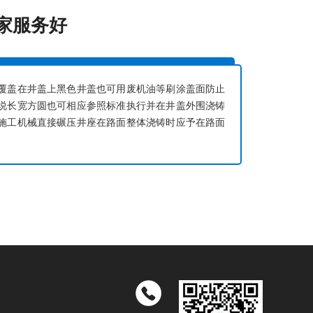
家服务好
覆盖在井盖上黑色井盖也可用废机油等刷涂盖面防止
说长宽方圆也可相应参照标准执行并在井盖外围浇铸
施工机械直接碾压井座在路面整体浇铸时应予在路面