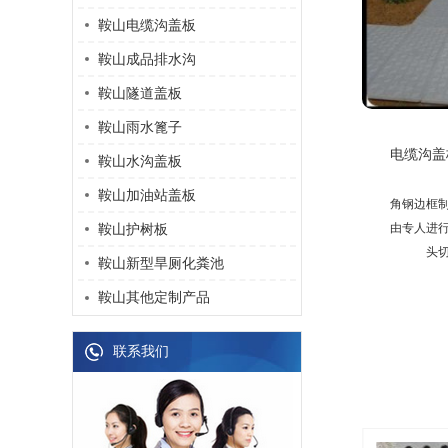
鞍山电缆沟盖板
鞍山成品排水沟
鞍山隧道盖板
鞍山雨水篦子
电缆沟盖
鞍山水沟盖板
鞍山加油站盖板
角钢边框
由专人进
鞍山护树板
头
鞍山新型旱厕化粪池
鞍山其他定制产品
联系我们