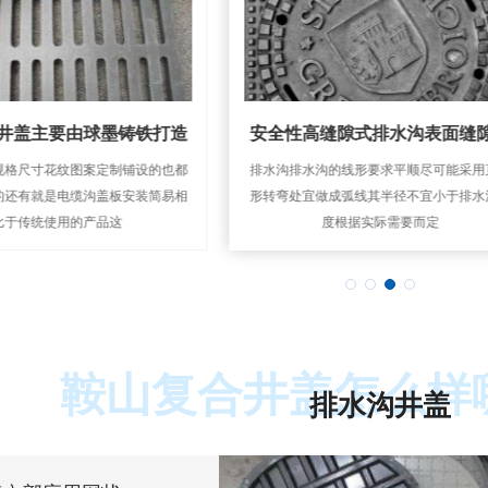
井盖主要由球墨铸铁打造
安全性高缝隙式排水沟表面缝
规格尺寸花纹图案定制铺设的也都
排水沟排水沟的线形要求平顺尽可能采用
的还有就是电缆沟盖板安装简易相
形转弯处宜做成弧线其半径不宜小于排水
比于传统使用的产品这
度根据实际需要而定
鞍山复合井盖怎么样
排水沟井盖