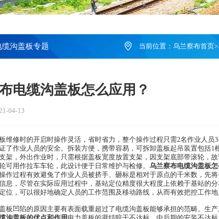
电缆沟盖板专题
当前位置：
乌兰察布首页
>
布电缆沟盖板怎么应用？
-04-13
修时的开启时操作灵活，省时省力，整个操作过程只需2名作业人员3-5
证了作业人员的安全。拆装方便，携带容易，可拆卸盖板起吊装置包括1根
支架，外出作业时，只需根据盖板宽度放置支架，因支架底部带滚轮，故
轮可用作拉车车轮，此设计便于日常维护与检修。
乌兰察布电缆沟盖板怎
操作过程有效避兔了作业人员被挤手、砸标是相对于原点的千米数，先将
信息，尽管在实际应用过程中，基站定位精度很大程度上依赖于基站的分
定位，可以很好地确定人员的工作范围及移动路线，从而有效把控工作地
板凹陷的原因主要有表面载重超过了电缆沟盖板能够承担的范畴。生产
缆沟盖板的优点和作用
电力盖板的凝结晾干不达标。中后期的安装不达标