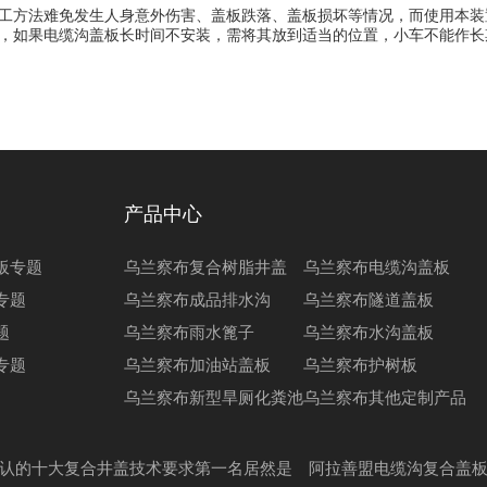
方法难免发生人身意外伤害、盖板跌落、盖板损坏等情况，而使用本装
，如果电缆沟盖板长时间不安装，需将其放到适当的位置，小车不能作长
产品中心
板专题
乌兰察布复合树脂井盖
乌兰察布电缆沟盖板
专题
乌兰察布成品排水沟
乌兰察布隧道盖板
题
乌兰察布雨水篦子
乌兰察布水沟盖板
专题
乌兰察布加油站盖板
乌兰察布护树板
乌兰察布新型旱厕化粪池
乌兰察布其他定制产品
认的十大复合井盖技术要求第一名居然是
阿拉善盟电缆沟复合盖