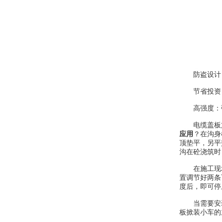
防盗设计：
节省投资：
高强度：强
电缆盖板施
应用
？在沟身
顶垫平，另平
沟在砼浇筑时
在施工现场
置调节好两条
度后，即可停
当需要安装
板掀装小车的