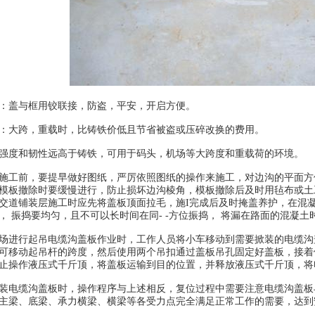
盖与框用铰联接，防盗，平安，开启方便。
大跨，重载时，比铸铁价低且节省被盗或压碎改换的费用。
度和韧性远高于铸铁，可用于码头，机场等大跨度和重载荷的环境。
工前，要提早做好图纸，严厉依照图纸的操作来施工，对边沟的平面方
模板撤除时要缓慢进行，防止损坏边沟棱角，模板撤除后及时用毡布或土
交道铺装层施工时应先将盖板顶面拉毛，施I完成后及时掩盖养护，在混凝
， 振捣要均匀，且不可以长时间在同- -方位振捣， 将漏在路面的混凝
进行起吊电缆沟盖板作业时，工作人员将小车移动到需要掀装的电缆沟
可移动起吊杆的跨度，然后使用两个吊扣通过盖板吊孔固定好盖板，接着
止操作液压式千斤顶，将盖板运输到目的位置，并释放液压式千斤顶，将
电缆沟盖板时，操作程序与上述相反，复位过程中需要注意电缆沟盖板
主梁、底梁、承力横梁、横梁等各受力点完全满足正常工作的需要，达到