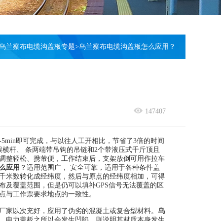
乌兰察布电缆沟盖板专题
>
乌兰察布电缆沟盖板怎么应用？
147407
min即可完成，与以往人工开相比，节省了3倍的时间
横杆、 条两端带吊钩的吊链和2个带液压式千斤顶且
调整轻松、携芾便，工作结束后，支架放倒可用作拉车
么应用
？适用范围广， 安全可靠，适用于各种条件盖
千米数转化成经纬度，然后与原点的经纬度相加，可得
布及覆盖范围，但是仍可以填补GPS信号无法覆盖的区
点与工作票要求地点的一致性。
厂家以次充好，应用了伪劣的混凝土或复合型材料。
乌
。电力盖板之所以会发生凹陷，则说明其材质本身发生