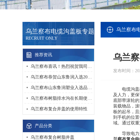
乌兰察布
乌兰察布电缆沟盖板专题
RECRUIT ONLY
推荐资讯
乌兰察
乌兰察布喜讯！热烈祝贺我司获得 “高新技术企业” 荣誉
发布时间：2021
乌兰察布恭贺山东鲁润入选2022年度淄博市“专精特新”中小企业名单！
乌兰察布山东鲁润塑业入选品牌强国优选工程塑业行业优选成员单位
电缆沟盖板维
及人力，更保
乌兰察布树脂排水沟在长期使用中该如何维护？
底部带滚轮的
装载物品，滚
乌兰察布复合井盖的使用特性
板的起吊，且
到手机的位置
域。通过双重
产品分类
导致电力盖
乌兰察布复合树脂井盖
兰察布复合电