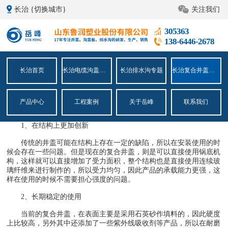
长治
{切换城市}
关注我们
当前位置：
长治首页
>
长治复合井盖专题
>
长治复合井盖的使用特性
305363
138-6446-2678
长治复合井盖的使用特性
268309
发布时间：2021-08-11
长治首页
长治电缆沟盖板专题
长治排水沟专题
长治复合井盖专题
由于复合井盖的优势特性被广泛的应用于各个领域，给日常生活
带来了很多的便捷，为了更好的应用，下面咱们一起了解下关于
长治
产品中心
工程案例
关于岳峰
联系我们
复合井盖的使用特性
有哪些吧。
1、在结构上更加创新
传统的井盖可能在结构上存在一定的缺陷，所以在安装使用的时
候会存在一些问题。但是现在的复合井盖，则是可以直接使用锅底机
构，这样就可以直接增加了受力面积，整个结构也是直接使用连续玻
璃纤维来进行制作的，所以受力均匀，因此产品的承载能力更强，这
样在使用的时候不需要担心强度的问题。
2、长期稳定的使用
当前的复合井盖，在表面主要是采用石英砂作填料的，因此硬度
上比较高，另外其中还添加了一些紫外线吸收剂等产品，所以在耐磨