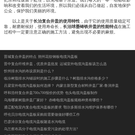
把水和垃圾留下处理，以免堵塞下水道。我们每天的一举一动都在影
响和改变着我们的生活环境，所以我们必须从自己做起，自发地保护
公众，保护我们美丽的环境。
以上是关于
长治复合井盖的使用特性
，由于它的使用质量稳定可
靠，耐磨耐候好，使用寿命长，
长治球墨铸铁井盖的性能特点
在施工
过程中一定要注意正确的施工方法，避免出现不必要的麻烦。
晋城复合井盖的特点
朔州花纹钢板电缆沟盖板
晋中复合纤维井盖，优质井盖批发
运城室外电缆沟盖板该怎么选
忻州排水沟的布设原则是什么？
临汾树脂排水沟铺设时的施工步骤是什么？树脂排水沟价格多少？
吕梁室外电缆沟盖板如何选择？
内蒙古新型复合材料井盖厂家-鲁润井盖
呼和浩特复合井盖700x700报价的优势
包头电缆沟盖板制作
乌海哪家树脂井盖厂家好？
赤峰电缆沟盖板规格种类有哪些？
通辽配电室内复合电缆沟盖板的要求
鄂尔多斯排水沟维护保养有哪些？
呼伦贝尔电缆沟盖板采购前需要做做好哪些工作
巴彦淖尔复合电缆沟盖板隧道水沟电缆
乌兰察布高分子电缆沟盖板受污染的处理方法?